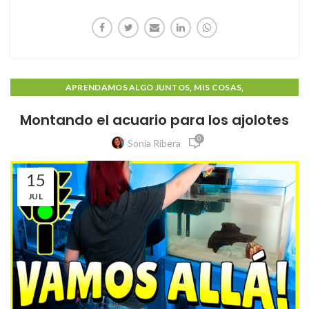
,
,
APRENDAMOS ALGO JUNTOS
MIS COSAS
PAISAJISMO ACUATICO
Montando el acuario para los ajolotes
0
Sonia Ribera
15
JUL