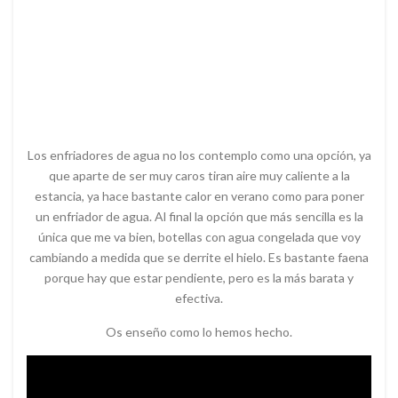
Los enfriadores de agua no los contemplo como una opción, ya
que aparte de ser muy caros tiran aire muy caliente a la
estancia, ya hace bastante calor en verano como para poner
un enfriador de agua. Al final la opción que más sencilla es la
única que me va bien, botellas con agua congelada que voy
cambiando a medida que se derrite el hielo. Es bastante faena
porque hay que estar pendiente, pero es la más barata y
efectiva.
Os enseño como lo hemos hecho.