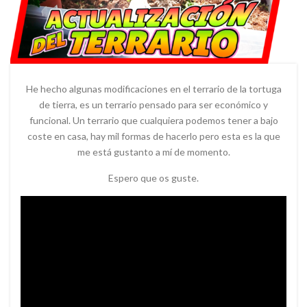
He hecho algunas modificaciones en el terrario de la tortuga
de tierra, es un terrario pensado para ser económico y
funcional. Un terrario que cualquiera podemos tener a bajo
coste en casa, hay mil formas de hacerlo pero esta es la que
me está gustanto a mí de momento.
Espero que os guste.