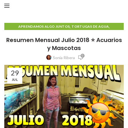
,
,
APRENDAMOS ALGO JUNTOS
TORTUGAS DE AGUA
TORTUGAS DE TIERRA
Resumen Mensual Julio 2018 ⭐ Acuarios
y Mascotas
0
Sonia Ribera
29
JUL